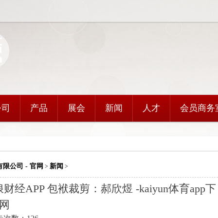
公司
产品
展会
新闻
人才
会员商务
有限公司 - 官网
新闻
>
>
浪财经APP 包袱裁剪：郝欣煜 -kaiyun体育app下
官网