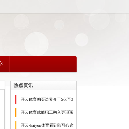
室
热点资讯
开云体育购买边界介于5亿至3
0亿元之间-kaiyun体育app下载
开云体育赋能职工融入更迢遥
入口(中国)有限公司
的生态体系-kaiyun体育app下
开云·kaiyun体育看到陆可心这