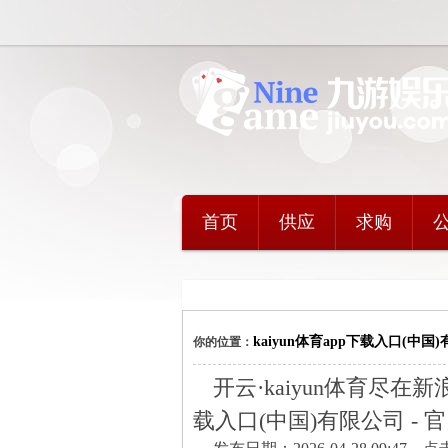
首页
供应
求购
kaiyun体育app下载入口(中国)
你的位置：
开云·kaiyun体育尽在新
载入口(中国)有限公司 - 