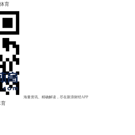
n体育
海量资讯、精确解读，尽在新浪财经APP
体育