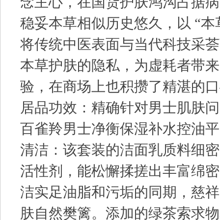
念主心，在国货护肤鸿沟占据病
稳妥本草相似历史悠久，以 “本
将传统中医表面与当代科技采荟
本草护肤的隐私，为虚耗者带来
验，在商场上也积攒了精湛的口
居品功效：精确针对男士肌肤问
百雀羚男士净衡保湿补水控油平
清洁：该套装的洁面乳质料细密
活性剂，能松懈揉搓出丰富绵密
洁实足油脂和污垢的同期，慈祥
肤自然樊篱。添加的绿茶索求物