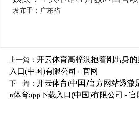
发布于：广东省
开云体育高梓淇抱着刚出身的男儿-
上一篇：
入口(中国)有限公司 - 官网
开云体育(中国)官方网站透澈是
下一篇：
n体育app下载入口(中国)有限公司 - 官