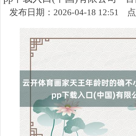
发布日期：2026-04-18 12:51