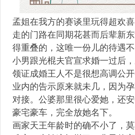
孟姐在我方的赛谈里玩得超欢喜
走的门路在同期花甚而后辈新东
得重叠的，这唯一份儿的待遇不
小男跟光棍夫官宣求婚一过后，
领证成婚王人不是很想高调公开
业内的告示原来就未几，因为孕
对接。公婆那里很心爱她，还安
豪宅豪车，完全放她名下。
画家天王年龄时的确不小了，莫