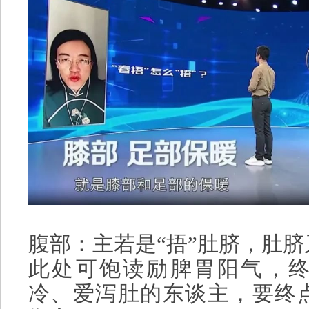
腹部：主若是“捂”肚脐，肚
此处可饱读励脾胃阳气，
冷、爱泻肚的东谈主，要终