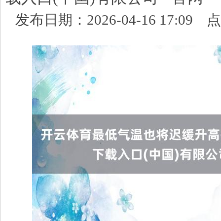
发布日期：2026-04-16 17:09