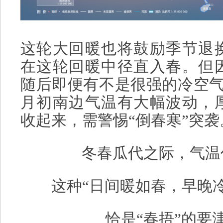
这轮大回暖也将鼓励季节退
在这轮回暖中径直入春。但
随后即便有不是很强的冷空气
月初南边气温有大幅波动，
收起来，需警惕“倒春寒”突袭
冬春瓜代之际，气温
这种“日间暖如春，早晚
恰是“春捂”的要