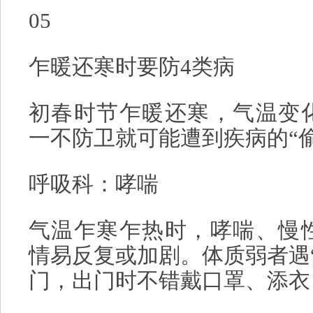
05
乍暖还寒时要防4类病
初春时节乍暖还寒，气温变
一不防卫就可能遭到疾病的“偷
呼吸科：哮喘
气温乍寒乍热时，哮喘、慢
情易反复或加剧。体质弱者遇
门，出门时不错戴口罩、添衣