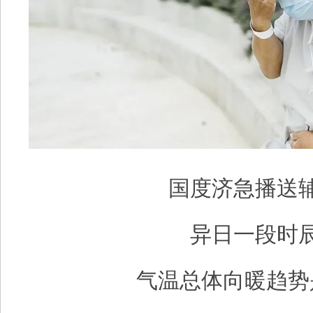
国度济急播送
异日一段时
气温总体向暖趋势