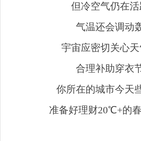
但冷空气仍在活
气温还会调动
宇宙应密切关心天
合理补助穿衣
你所在的城市今天
准备好理财20℃+的