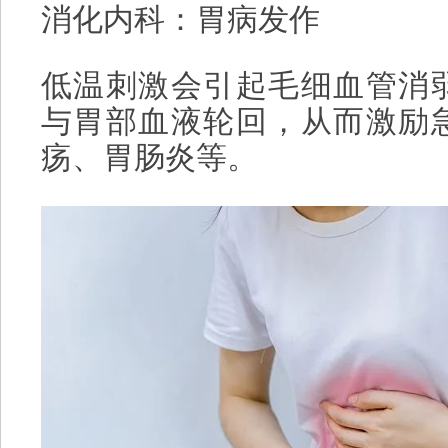
消化内科：胃病发作
低温刺激会引起毛细血管消
与胃部血液轮回，从而激励
疡、胃肠炎等。