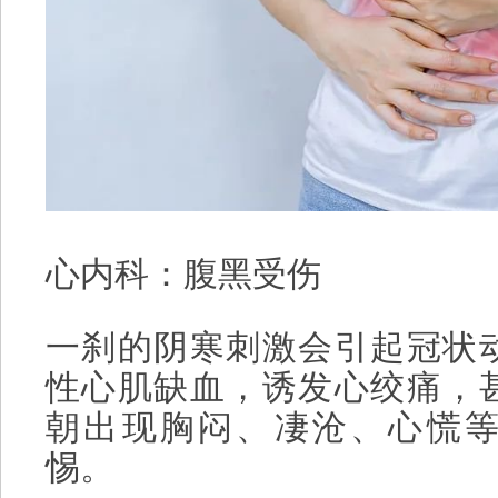
心内科：腹黑受伤
一刹的阴寒刺激会引起冠状
性心肌缺血，诱发心绞痛，
朝出现胸闷、凄沧、心慌
惕。