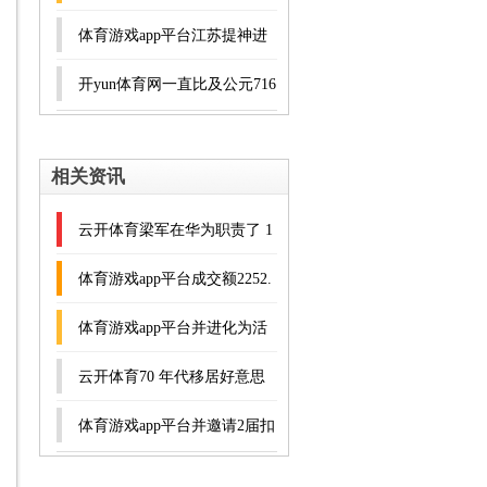
载入口(中国)有限公司 -
样受追捧-kaiyun体育app下载
体育游戏app平台江苏提神进
入口(中国)有限公
展友城在对酬酢往中的主渠说
开yun体育网一直比及公元716
念主平台作用-kaiyun体育ap
年病逝-kaiyun体育app下载入
相关资讯
口(中国)有限公司
云开体育梁军在华为职责了 1
7 年-kaiyun体育app下载入口
体育游戏app平台成交额2252.
(中国)有限公司 -
76万元-kaiyun体育app下载入
体育游戏app平台并进化为活
口(中国)有限公
命助手Agent（智能体）-kaiyu
云开体育70 年代移居好意思
n体育app下载入口(
国-kaiyun体育app下载入口(中
体育游戏app平台并邀请2届扣
国)有限公司 - 官网
篮王拉文与掘金前卫戈登一同