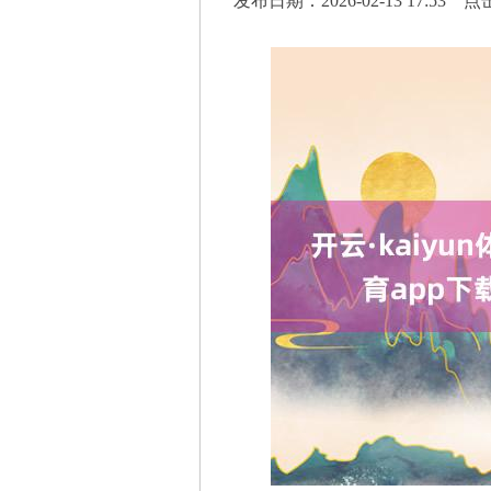
发布日期：2026-02-13 17:53 