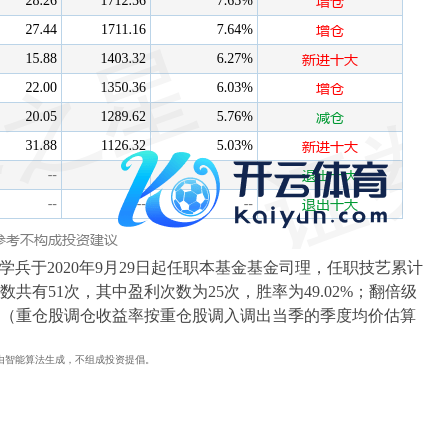
兵于2020年9月29日起任职本基金基金司理，任职技艺累计
次数共有51次，其中盈利次数为25次，胜率为49.02%；翻倍级
%。（重仓股调仓收益率按重仓股调入调出当季的季度均价估算
育，由智能算法生成，不组成投资提倡。