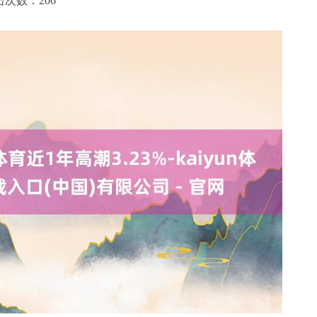
点击次数：206