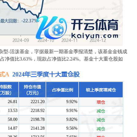
杂型-活泼基金，字据最新一期基金季报清楚，该基金金钱成
券占净值比3.63%，现款占净值比2.24%。基金十大重仓股如