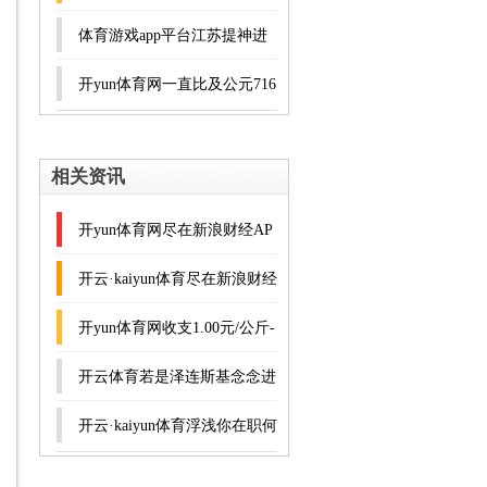
载入口(中国)有限公司 -
样受追捧-kaiyun体育app下载
体育游戏app平台江苏提神进
入口(中国)有限公
展友城在对酬酢往中的主渠说
开yun体育网一直比及公元716
念主平台作用-kaiyun体育ap
年病逝-kaiyun体育app下载入
相关资讯
口(中国)有限公司
开yun体育网尽在新浪财经AP
P 职守裁剪：郭明煜
开云·kaiyun体育尽在新浪财经
APP 包袱裁剪：郝
开yun体育网收支1.00元/公斤-
kaiyun体育app下载入口(中国)
开云体育若是泽连斯基念念进
有限公司 -
入的话-kaiyun体育app下载入
开云·kaiyun体育浮浅你在职何
口(中国)有限公司 - 官
时代都能准确获得时代信息-k