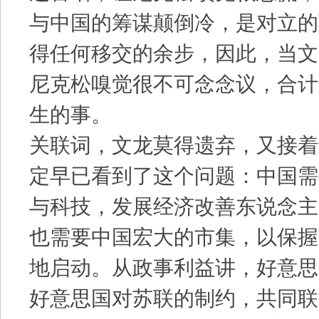
与中国的筹谋颠倒冷，是对立的
得任何移交的余步，因此，当文
尼克松嗅觉很不可念念议，合计
生的事。
关联词，文龙莫得遗弃，又接着
定早已看到了这个问题：中国需
与科技，发展经济改善东说念主
也需要中国宏大的市集，以保握
地启动。从政事利益讲，好意思
好意思国对苏联的制约，共同联