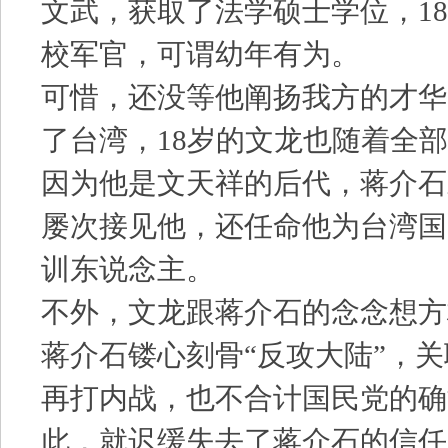
文武，获取了法学硕士学位，1
校军官，可谓幼年有为。
可惜，还没等他阐扬我方的才华
了台湾，18岁的文龙也随着全
因为他是文天祥的后代，蒋介石
屡次接见他，还任命他为台湾国
训东说念主。
不外，文龙跟蒋介石的念念想方
蒋介石镂心刻骨“反攻大陆”，
再打内战，也不合计国民党的确
此，就迟缓失去了蒋介石的信任