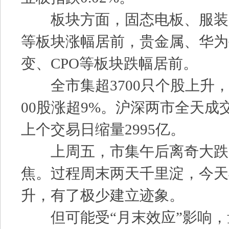
板块方面，固态电板、服装
等板块涨幅居前，贵金属、华为
变、CPO等板块跌幅居前。
全市集超3700只个股上升，逾
00股涨超9%。沪深两市全天成交
上个交易日缩量2995亿。
上周五，市集午后离奇大跌
焦。过程周末两天千里淀，今天
升，有了极少建立迹象。
但可能受“月末效应”影响，