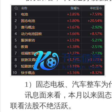
1）固态电板、汽车整车为
讯息面来看，本月以来固态
联看法股不绝活跃。