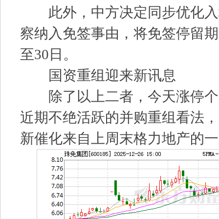
此外，中方决定同步优化入
察纳入免签事由，将免签停留期
至30日。
国资重组迎来新讯息
除了以上二者，今天涨停个
近期不绝活跃的并购重组看法，
新催化来自上周末格力地产的一