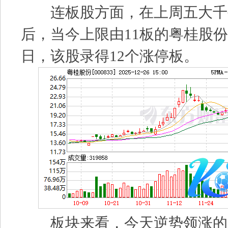
连板股方面，在上周五大千生态
后，当今上限由11板的粤桂股份
日，该股录得12个涨停板。
板块来看，今天逆势领涨的