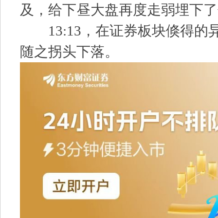
及，给下昼大盘再度走弱埋下了
13:13，在证券板块倏得的
随之拐头下落。