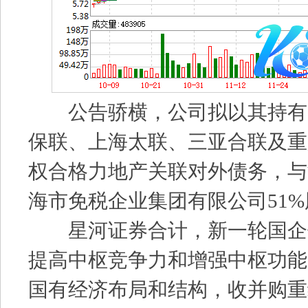
公告骄横，公司拟以其持有
保联、上海太联、三亚合联及重庆
权合格力地产关联对外债务，与
海市免税企业集团有限公司51
星河证券合计，新一轮国企
提高中枢竞争力和增强中枢功能
国有经济布局和结构，收并购重