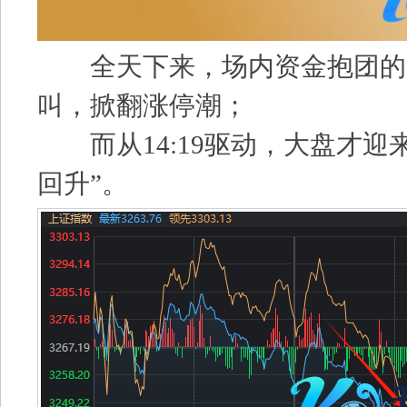
全天下来，场内资金抱团的
叫，掀翻涨停潮；
而从14:19驱动，大盘才迎
回升”。