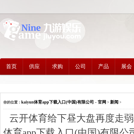
首页
供应
求购
公司
产品
展会
kaiyun体育app下载入口(中国)有限公司 - 官网
新闻
你的位置：
>
>
云开体育给下昼大盘再度走弱埋下
体育app下载入口(中国)有限公司