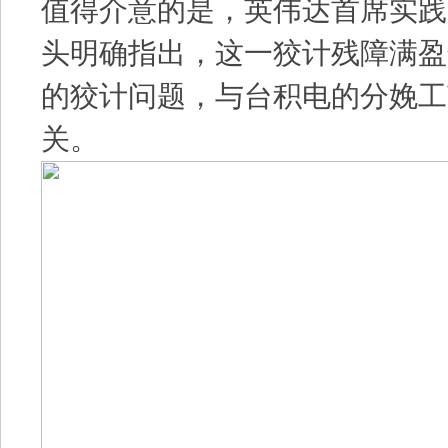
值得介意的是，英伟达首席实践
头明确指出，这一狡计残障满盈
的狡计问题，与台积电的分娩工
关。