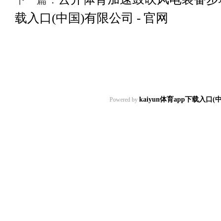
下一篇：
载入口(中国)有限公司 - 官网
kaiyun体育app下载入口(
Powered by