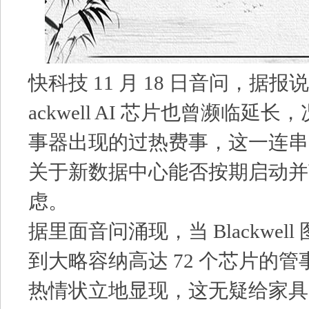
快科技 11 月 18 日音问，据报
ackwell AI 芯片也曾濒临延
事器出现的过热费事，这一连串
关于新数据中心能否按期启动并
虑。
据里面音问涌现，当 Blackwel
到大略容纳高达 72 个芯片的
热情状立地显现，这无疑给家具