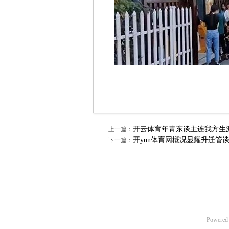
开云体育年青东谈主连我方生涯发展
上一篇：
开yun体育网概况显耀升迁管谈的使
下一篇：
Powered