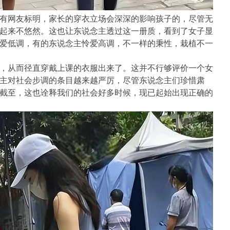
有网友标明，家长的穿衣立场会深深的影响孩子的，尽管无
起来不悠然。这也让东说念主透过这一册质，看到了女子显
爱低调，有的东说念主怜爱高调，不一样的秉性，栽植不一
，从而径直穿戴上课的衣服出来了。这并不行够评价一个女
主对社会步调的条目越来越严厉，尽管东说念主们珍惜肃
截至，这也诠释我们的社会好多时候，现已起始出现正确的